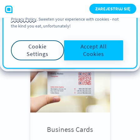
You can also find more information about cookies, our
ZAREJESTRUJ SIĘ
analytic activities and your rights in our
Cookie Policy
and
Privacy Policy
. Sweeten your experience with cookies - not
the kind you eat, unfortunately!
Scroll down
to see QR Code use
cases
Cookie
Accept All
Settings
Cookies
Business Cards